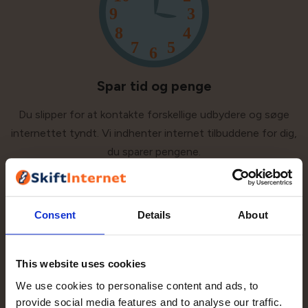
Spar tid og penge
Du slipper for at kontakte forskellige udbydere og søge
internettet tyndt. Vi indhenter internet tilbuddene for dig,
du sparer pengene.
Consent
Details
About
This website uses cookies
We use cookies to personalise content and ads, to
Modtag personlig vejledning
provide social media features and to analyse our traffic.