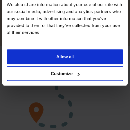
We also share information about your use of our site with
Du vil blive kontaktet personligt af udbyderne. Således får
our social media, advertising and analytics partners who
du vejledning i at vælge det internet, der bedst matcher
may combine it with other information that you’ve
dine behov.
provided to them or that they’ve collected from your use
of their services.
Allow all
Customize