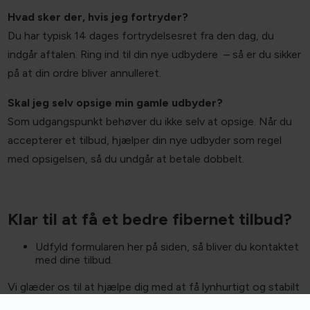
Hvad sker der, hvis jeg fortryder?
Du har typisk 14 dages fortrydelsesret fra den dag, du
indgår aftalen. Ring ind til din nye udbydere – så er du sikker
på at din ordre bliver annulleret.
Skal jeg selv opsige min gamle udbyder?
Som udgangspunkt behøver du ikke selv at opsige. Når du
accepterer et tilbud, hjælper din nye udbyder som regel
med opsigelsen, så du undgår at betale dobbelt.
Klar til at få et bedre fibernet tilbud?
Udfyld formularen her på siden, så bliver du kontaktet
med dine tilbud.
Vi glæder os til at hjælpe dig med at få lynhurtigt og stabilt