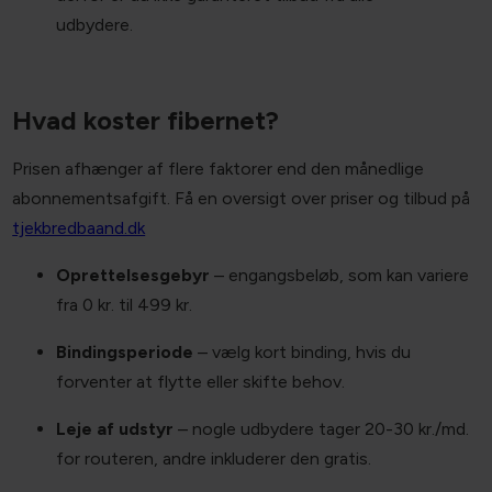
derfor er du ikke garanteret tilbud fra alle
udbydere.
Hvad koster fibernet?
Prisen afhænger af flere faktorer end den månedlige
abonnementsafgift. Få en oversigt over priser og tilbud på
tjekbredbaand.dk
Oprettelsesgebyr
– engangsbeløb, som kan variere
fra 0 kr. til 499 kr.
Bindingsperiode
– vælg kort binding, hvis du
forventer at flytte eller skifte behov.
Leje af udstyr
– nogle udbydere tager 20-30 kr./md.
for routeren, andre inkluderer den gratis.