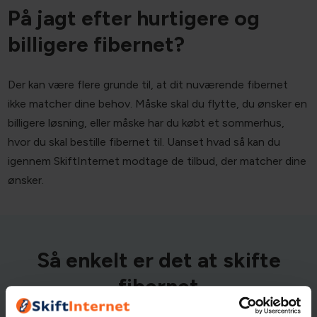
På jagt efter hurtigere og
billigere fibernet?
Der kan være flere grunde til, at dit nuværende fibernet
ikke matcher dine behov. Måske skal du flytte, du ønsker en
billigere løsning, eller måske har du købt et sommerhus,
hvor du skal bestille fibernet til. Uanset hvad så kan du
igennem SkiftInternet modtage de tilbud, der matcher dine
ønsker.
Så enkelt er det at skifte
fibernet