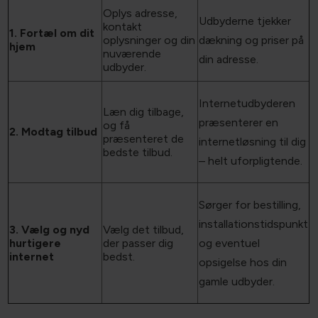
udbyderne?
Oplys adresse,
Udbyderne tjekker
kontakt
1. Fortæl om dit
oplysninger og din
dækning og priser på
hjem
nuværende
din adresse.
udbyder.
Internetudbyderen
Læn dig tilbage,
præsenterer en
og få
2. Modtag tilbud
præsenteret de
internetløsning til dig
bedste tilbud.
– helt uforpligtende.
Sørger for bestilling,
installationstidspunkt
3. Vælg og nyd
Vælg det tilbud,
hurtigere
der passer dig
og eventuel
internet
bedst.
opsigelse hos din
gamle udbyder.