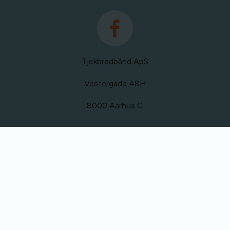
Tjekbredbånd ApS
Vestergade 48H
8000 Aarhus C
info@skiftinternet.dk
Tlf:
+45 52 80 78 50
CVR: 39423367
Vilkår og privatlivspolitik